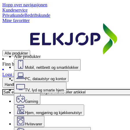
Hopp over navigasjonen
Kundeservice
Privatkunde
Bedriftskunde
Mine favoritter
Alle produkter
Alle produkter
Finn butikk
Mobil, nettbrett og smartklokker
Logg inn
PC, datautstyr og kontor
Handlekurv
TV, lyd og smarte hjem
Gaming
Hjem, rengjøring og kjøkkenutstyr
Hvitevarer