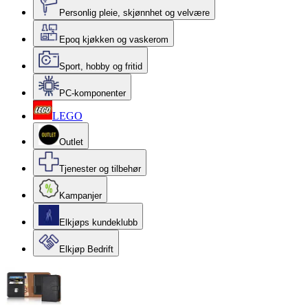
Personlig pleie, skjønnhet og velvære
Epoq kjøkken og vaskerom
Sport, hobby og fritid
PC-komponenter
LEGO
Outlet
Tjenester og tilbehør
Kampanjer
Elkjøps kundeklubb
Elkjøp Bedrift