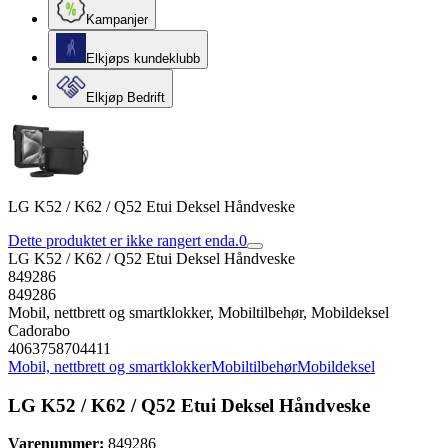
Kampanjer
Elkjøps kundeklubb
Elkjøp Bedrift
LG K52 / K62 / Q52 Etui Deksel Håndveske
Dette produktet er ikke rangert enda.
0
LG K52 / K62 / Q52 Etui Deksel Håndveske
849286
849286
Mobil, nettbrett og smartklokker, Mobiltilbehør, Mobildeksel
Cadorabo
4063758704411
Mobil, nettbrett og smartklokker
Mobiltilbehør
Mobildeksel
LG K52 / K62 / Q52 Etui Deksel Håndveske
Varenummer:
849286