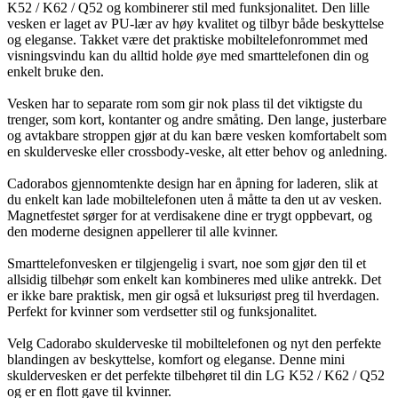
K52 / K62 / Q52 og kombinerer stil med funksjonalitet. Den lille
vesken er laget av PU-lær av høy kvalitet og tilbyr både beskyttelse
og eleganse. Takket være det praktiske mobiltelefonrommet med
visningsvindu kan du alltid holde øye med smarttelefonen din og
enkelt bruke den.
Vesken har to separate rom som gir nok plass til det viktigste du
trenger, som kort, kontanter og andre småting. Den lange, justerbare
og avtakbare stroppen gjør at du kan bære vesken komfortabelt som
en skulderveske eller crossbody-veske, alt etter behov og anledning.
Cadorabos gjennomtenkte design har en åpning for laderen, slik at
du enkelt kan lade mobiltelefonen uten å måtte ta den ut av vesken.
Magnetfestet sørger for at verdisakene dine er trygt oppbevart, og
den moderne designen appellerer til alle kvinner.
Smarttelefonvesken er tilgjengelig i svart, noe som gjør den til et
allsidig tilbehør som enkelt kan kombineres med ulike antrekk. Det
er ikke bare praktisk, men gir også et luksuriøst preg til hverdagen.
Perfekt for kvinner som verdsetter stil og funksjonalitet.
Velg Cadorabo skulderveske til mobiltelefonen og nyt den perfekte
blandingen av beskyttelse, komfort og eleganse. Denne mini
skuldervesken er det perfekte tilbehøret til din LG K52 / K62 / Q52
og er en flott gave til kvinner.