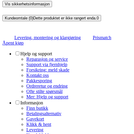
Vis sikkerhetsinformasjon
Kundeomtale (0)
Dette produktet er ikke rangert enda.
0
Levering, montering og klargjøring
Prismatch
Åpent kjøp
Hjelp og support
Reparasjon og service
Support via fjernhjelp
Forsikring: meld skade
Kontakt oss
Pakkesporing
Ordreretur og endring
Ofte stilte spørsmål
Mer: Hjelp og support
Informasjon
Finn butikk
Betalingsalternativ
Gavekort
Klikk & hent
Levering