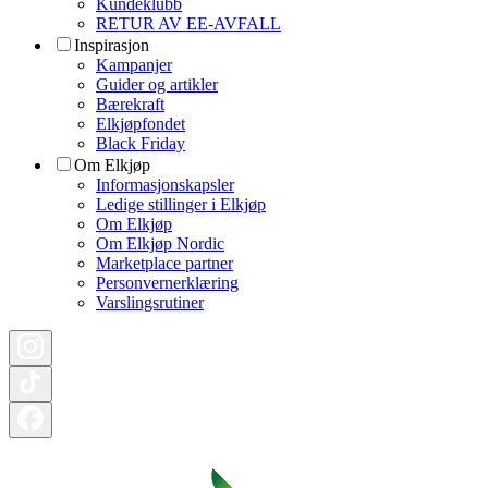
Kundeklubb
RETUR AV EE-AVFALL
Inspirasjon
Kampanjer
Guider og artikler
Bærekraft
Elkjøpfondet
Black Friday
Om Elkjøp
Informasjonskapsler
Ledige stillinger i Elkjøp
Om Elkjøp
Om Elkjøp Nordic
Marketplace partner
Personvernerklæring
Varslingsrutiner