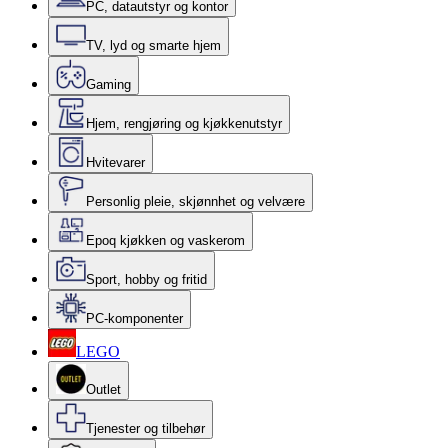
PC, datautstyr og kontor
TV, lyd og smarte hjem
Gaming
Hjem, rengjøring og kjøkkenutstyr
Hvitevarer
Personlig pleie, skjønnhet og velvære
Epoq kjøkken og vaskerom
Sport, hobby og fritid
PC-komponenter
LEGO
Outlet
Tjenester og tilbehør