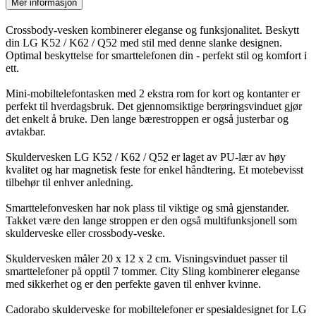
Mer informasjon
Crossbody-vesken kombinerer eleganse og funksjonalitet. Beskytt
din LG K52 / K62 / Q52 med stil med denne slanke designen.
Optimal beskyttelse for smarttelefonen din - perfekt stil og komfort i
ett.
Mini-mobiltelefontasken med 2 ekstra rom for kort og kontanter er
perfekt til hverdagsbruk. Det gjennomsiktige berøringsvinduet gjør
det enkelt å bruke. Den lange bærestroppen er også justerbar og
avtakbar.
Skuldervesken LG K52 / K62 / Q52 er laget av PU-lær av høy
kvalitet og har magnetisk feste for enkel håndtering. Et motebevisst
tilbehør til enhver anledning.
Smarttelefonvesken har nok plass til viktige og små gjenstander.
Takket være den lange stroppen er den også multifunksjonell som
skulderveske eller crossbody-veske.
Skuldervesken måler 20 x 12 x 2 cm. Visningsvinduet passer til
smarttelefoner på opptil 7 tommer. City Sling kombinerer eleganse
med sikkerhet og er den perfekte gaven til enhver kvinne.
Cadorabo skulderveske for mobiltelefoner er spesialdesignet for LG