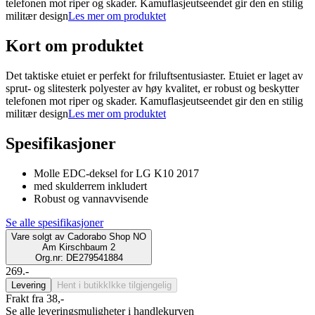
telefonen mot riper og skader. Kamuflasjeutseendet gir den en stilig
militær design
Les mer om produktet
Kort om produktet
Det taktiske etuiet er perfekt for friluftsentusiaster. Etuiet er laget av
sprut- og slitesterk polyester av høy kvalitet, er robust og beskytter
telefonen mot riper og skader. Kamuflasjeutseendet gir den en stilig
militær design
Les mer om produktet
Spesifikasjoner
Molle EDC-deksel for LG K10 2017
med skulderrem inkludert
Robust og vannavvisende
Se alle spesifikasjoner
Vare solgt av
Cadorabo Shop NO
Am Kirschbaum 2
Org.nr: DE279541884
269.-
Levering
Hent i butikk
Ikke tilgjengelig
Frakt fra 38,-
Se alle leveringsmuligheter i handlekurven