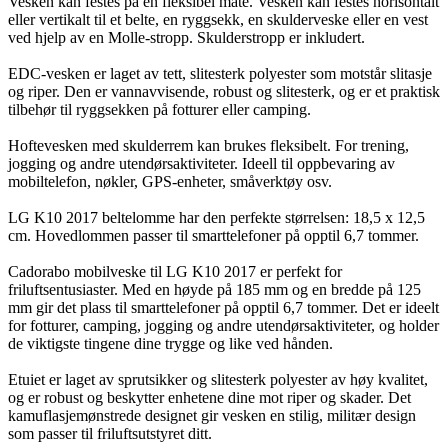
Vesken kan festes på en fleksibel måte. Vesken kan festes horisontalt
eller vertikalt til et belte, en ryggsekk, en skulderveske eller en vest
ved hjelp av en Molle-stropp. Skulderstropp er inkludert.
EDC-vesken er laget av tett, slitesterk polyester som motstår slitasje
og riper. Den er vannavvisende, robust og slitesterk, og er et praktisk
tilbehør til ryggsekken på fotturer eller camping.
Hoftevesken med skulderrem kan brukes fleksibelt. For trening,
jogging og andre utendørsaktiviteter. Ideell til oppbevaring av
mobiltelefon, nøkler, GPS-enheter, småverktøy osv.
LG K10 2017 beltelomme har den perfekte størrelsen: 18,5 x 12,5
cm. Hovedlommen passer til smarttelefoner på opptil 6,7 tommer.
Cadorabo mobilveske til LG K10 2017 er perfekt for
friluftsentusiaster. Med en høyde på 185 mm og en bredde på 125
mm gir det plass til smarttelefoner på opptil 6,7 tommer. Det er ideelt
for fotturer, camping, jogging og andre utendørsaktiviteter, og holder
de viktigste tingene dine trygge og like ved hånden.
Etuiet er laget av sprutsikker og slitesterk polyester av høy kvalitet,
og er robust og beskytter enhetene dine mot riper og skader. Det
kamuflasjemønstrede designet gir vesken en stilig, militær design
som passer til friluftsutstyret ditt.