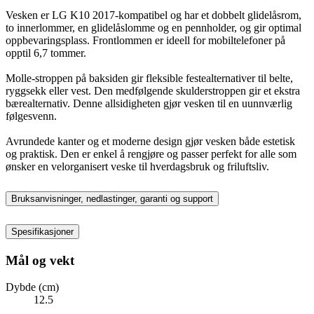
Vesken er LG K10 2017-kompatibel og har et dobbelt glidelåsrom,
to innerlommer, en glidelåslomme og en pennholder, og gir optimal
oppbevaringsplass. Frontlommen er ideell for mobiltelefoner på
opptil 6,7 tommer.
Molle-stroppen på baksiden gir fleksible festealternativer til belte,
ryggsekk eller vest. Den medfølgende skulderstroppen gir et ekstra
bærealternativ. Denne allsidigheten gjør vesken til en uunnværlig
følgesvenn.
Avrundede kanter og et moderne design gjør vesken både estetisk
og praktisk. Den er enkel å rengjøre og passer perfekt for alle som
ønsker en velorganisert veske til hverdagsbruk og friluftsliv.
Bruksanvisninger, nedlastinger, garanti og support
Spesifikasjoner
Mål og vekt
Dybde (cm)
12.5