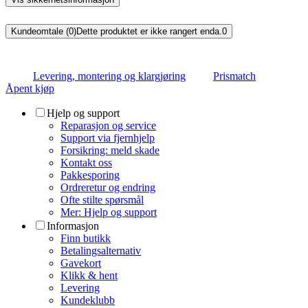
Kundeomtale (0)
Dette produktet er ikke rangert enda.
0
Levering, montering og klargjøring
Prismatch
Åpent kjøp
Hjelp og support
Reparasjon og service
Support via fjernhjelp
Forsikring: meld skade
Kontakt oss
Pakkesporing
Ordreretur og endring
Ofte stilte spørsmål
Mer: Hjelp og support
Informasjon
Finn butikk
Betalingsalternativ
Gavekort
Klikk & hent
Levering
Kundeklubb