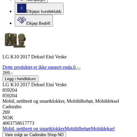
Elkjøps kundeklubb
Elkjøp Bedrift
LG K10 2017 Deksel Etui Veske
Dette produktet er ikke rangert enda.
0
269.-
Legg i handlekurv
LG K10 2017 Deksel Etui Veske
859204
859204
Mobil, nettbrett og smartklokker, Mobiltilbehør, Mobildeksel
Cadorabo
269
NOK
4063758617773
Mobil, nettbrett og smartklokker
Mobiltilbehør
Mobildeksel
Vare solgt av
Cadorabo Shop NO