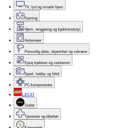
TV, lyd og smarte hjem
Gaming
Hjem, rengjøring og kjøkkenutstyr
Hvitevarer
Personlig pleie, skjønnhet og velvære
Epoq kjøkken og vaskerom
Sport, hobby og fritid
PC-komponenter
LEGO
Outlet
Tjenester og tilbehør
Kampanjer