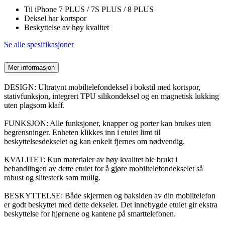
Til iPhone 7 PLUS / 7S PLUS / 8 PLUS
Deksel har kortspor
Beskyttelse av høy kvalitet
Se alle spesifikasjoner
Mer informasjon
DESIGN: Ultratynt mobiltelefondeksel i bokstil med kortspor,
stativfunksjon, integrert TPU silikondeksel og en magnetisk lukking
uten plagsom klaff.
FUNKSJON: Alle funksjoner, knapper og porter kan brukes uten
begrensninger. Enheten klikkes inn i etuiet limt til
beskyttelsesdekselet og kan enkelt fjernes om nødvendig.
KVALITET: Kun materialer av høy kvalitet ble brukt i
behandlingen av dette etuiet for å gjøre mobiltelefondekselet så
robust og slitesterk som mulig.
BESKYTTELSE: Både skjermen og baksiden av din mobiltelefon
er godt beskyttet med dette dekselet. Det innebygde etuiet gir ekstra
beskyttelse for hjørnene og kantene på smarttelefonen.