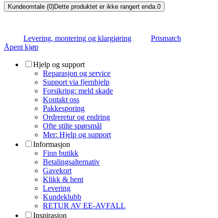
Kundeomtale (0)
Dette produktet er ikke rangert enda.
0
Levering, montering og klargjøring
Prismatch
Åpent kjøp
Hjelp og support
Reparasjon og service
Support via fjernhjelp
Forsikring: meld skade
Kontakt oss
Pakkesporing
Ordreretur og endring
Ofte stilte spørsmål
Mer: Hjelp og support
Informasjon
Finn butikk
Betalingsalternativ
Gavekort
Klikk & hent
Levering
Kundeklubb
RETUR AV EE-AVFALL
Inspirasjon