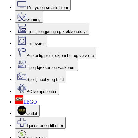
TV, lyd og smarte hjem
Gaming
Hjem, rengjøring og kjøkkenutstyr
Hvitevarer
Personlig pleie, skjønnhet og velvære
Epoq kjøkken og vaskerom
Sport, hobby og fritid
PC-komponenter
LEGO
Outlet
Tjenester og tilbehør
Kampanjer