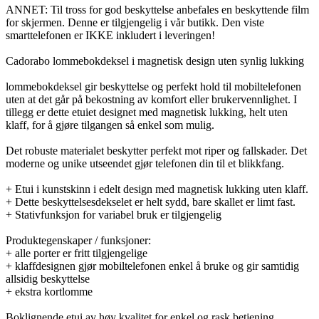
ANNET: Til tross for god beskyttelse anbefales en beskyttende film
for skjermen. Denne er tilgjengelig i vår butikk. Den viste
smarttelefonen er IKKE inkludert i leveringen!
Cadorabo lommebokdeksel i magnetisk design uten synlig lukking
lommebokdeksel gir beskyttelse og perfekt hold til mobiltelefonen
uten at det går på bekostning av komfort eller brukervennlighet. I
tillegg er dette etuiet designet med magnetisk lukking, helt uten
klaff, for å gjøre tilgangen så enkel som mulig.
Det robuste materialet beskytter perfekt mot riper og fallskader. Det
moderne og unike utseendet gjør telefonen din til et blikkfang.
+ Etui i kunstskinn i edelt design med magnetisk lukking uten klaff.
+ Dette beskyttelsesdekselet er helt sydd, bare skallet er limt fast.
+ Stativfunksjon for variabel bruk er tilgjengelig
Produktegenskaper / funksjoner:
+ alle porter er fritt tilgjengelige
+ klaffdesignen gjør mobiltelefonen enkel å bruke og gir samtidig
allsidig beskyttelse
+ ekstra kortlomme
Boklignende etui av høy kvalitet for enkel og rask betjening