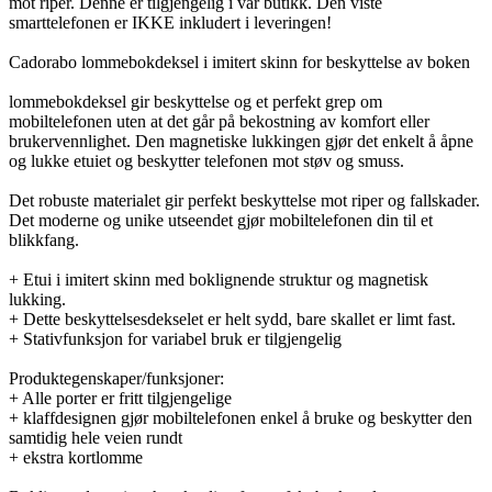
mot riper. Denne er tilgjengelig i vår butikk. Den viste
smarttelefonen er IKKE inkludert i leveringen!
Cadorabo lommebokdeksel i imitert skinn for beskyttelse av boken
lommebokdeksel gir beskyttelse og et perfekt grep om
mobiltelefonen uten at det går på bekostning av komfort eller
brukervennlighet. Den magnetiske lukkingen gjør det enkelt å åpne
og lukke etuiet og beskytter telefonen mot støv og smuss.
Det robuste materialet gir perfekt beskyttelse mot riper og fallskader.
Det moderne og unike utseendet gjør mobiltelefonen din til et
blikkfang.
+ Etui i imitert skinn med boklignende struktur og magnetisk
lukking.
+ Dette beskyttelsesdekselet er helt sydd, bare skallet er limt fast.
+ Stativfunksjon for variabel bruk er tilgjengelig
Produktegenskaper/funksjoner:
+ Alle porter er fritt tilgjengelige
+ klaffdesignen gjør mobiltelefonen enkel å bruke og beskytter den
samtidig hele veien rundt
+ ekstra kortlomme