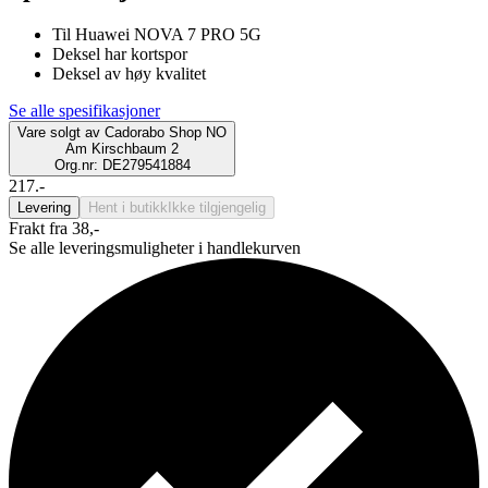
Til Huawei NOVA 7 PRO 5G
Deksel har kortspor
Deksel av høy kvalitet
Se alle spesifikasjoner
Vare solgt av
Cadorabo Shop NO
Am Kirschbaum 2
Org.nr: DE279541884
217.-
Levering
Hent i butikk
Ikke tilgjengelig
Frakt fra 38,-
Se alle leveringsmuligheter i handlekurven