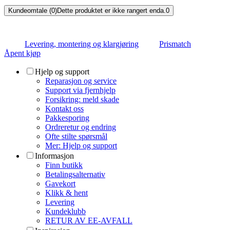
Kundeomtale (0)
Dette produktet er ikke rangert enda.
0
Levering, montering og klargjøring
Prismatch
Åpent kjøp
Hjelp og support
Reparasjon og service
Support via fjernhjelp
Forsikring: meld skade
Kontakt oss
Pakkesporing
Ordreretur og endring
Ofte stilte spørsmål
Mer: Hjelp og support
Informasjon
Finn butikk
Betalingsalternativ
Gavekort
Klikk & hent
Levering
Kundeklubb
RETUR AV EE-AVFALL