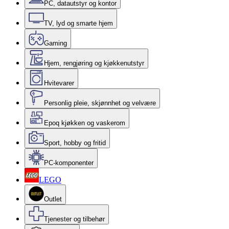
PC, datautstyr og kontor
TV, lyd og smarte hjem
Gaming
Hjem, rengjøring og kjøkkenutstyr
Hvitevarer
Personlig pleie, skjønnhet og velvære
Epoq kjøkken og vaskerom
Sport, hobby og fritid
PC-komponenter
LEGO
Outlet
Tjenester og tilbehør