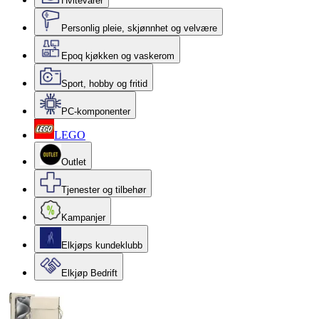
Hvitevarer
Personlig pleie, skjønnhet og velvære
Epoq kjøkken og vaskerom
Sport, hobby og fritid
PC-komponenter
LEGO
Outlet
Tjenester og tilbehør
Kampanjer
Elkjøps kundeklubb
Elkjøp Bedrift