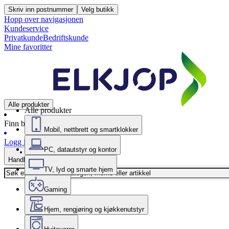
Skriv inn postnummer
Velg butikk
Hopp over navigasjonen
Kundeservice
Privatkunde
Bedriftskunde
Mine favoritter
Alle produkter
Alle produkter
Finn butikk
Mobil, nettbrett og smartklokker
Logg inn
PC, datautstyr og kontor
Handlekurv
TV, lyd og smarte hjem
Gaming
Hjem, rengjøring og kjøkkenutstyr