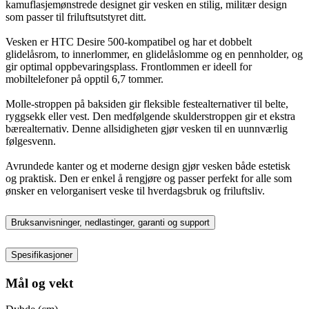
kamuflasjemønstrede designet gir vesken en stilig, militær design
som passer til friluftsutstyret ditt.
Vesken er HTC Desire 500-kompatibel og har et dobbelt
glidelåsrom, to innerlommer, en glidelåslomme og en pennholder, og
gir optimal oppbevaringsplass. Frontlommen er ideell for
mobiltelefoner på opptil 6,7 tommer.
Molle-stroppen på baksiden gir fleksible festealternativer til belte,
ryggsekk eller vest. Den medfølgende skulderstroppen gir et ekstra
bærealternativ. Denne allsidigheten gjør vesken til en uunnværlig
følgesvenn.
Avrundede kanter og et moderne design gjør vesken både estetisk
og praktisk. Den er enkel å rengjøre og passer perfekt for alle som
ønsker en velorganisert veske til hverdagsbruk og friluftsliv.
Bruksanvisninger, nedlastinger, garanti og support
Spesifikasjoner
Mål og vekt