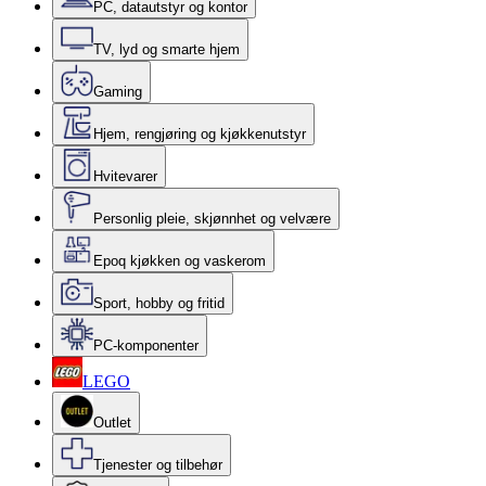
PC, datautstyr og kontor
TV, lyd og smarte hjem
Gaming
Hjem, rengjøring og kjøkkenutstyr
Hvitevarer
Personlig pleie, skjønnhet og velvære
Epoq kjøkken og vaskerom
Sport, hobby og fritid
PC-komponenter
LEGO
Outlet
Tjenester og tilbehør