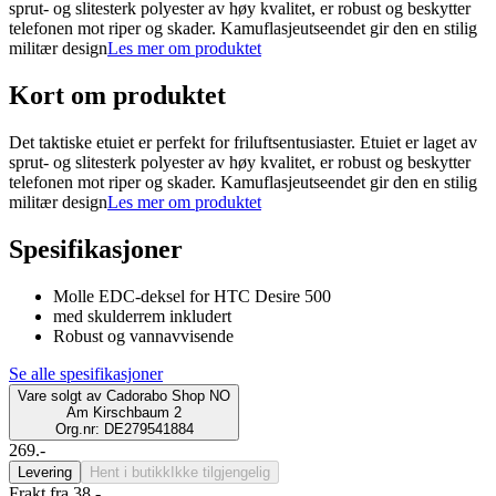
sprut- og slitesterk polyester av høy kvalitet, er robust og beskytter
telefonen mot riper og skader. Kamuflasjeutseendet gir den en stilig
militær design
Les mer om produktet
Kort om produktet
Det taktiske etuiet er perfekt for friluftsentusiaster. Etuiet er laget av
sprut- og slitesterk polyester av høy kvalitet, er robust og beskytter
telefonen mot riper og skader. Kamuflasjeutseendet gir den en stilig
militær design
Les mer om produktet
Spesifikasjoner
Molle EDC-deksel for HTC Desire 500
med skulderrem inkludert
Robust og vannavvisende
Se alle spesifikasjoner
Vare solgt av
Cadorabo Shop NO
Am Kirschbaum 2
Org.nr: DE279541884
269.-
Levering
Hent i butikk
Ikke tilgjengelig
Frakt fra 38,-