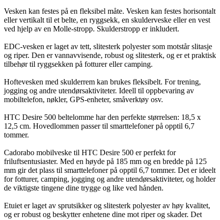
Vesken kan festes på en fleksibel måte. Vesken kan festes horisontalt
eller vertikalt til et belte, en ryggsekk, en skulderveske eller en vest
ved hjelp av en Molle-stropp. Skulderstropp er inkludert.
EDC-vesken er laget av tett, slitesterk polyester som motstår slitasje
og riper. Den er vannavvisende, robust og slitesterk, og er et praktisk
tilbehør til ryggsekken på fotturer eller camping.
Hoftevesken med skulderrem kan brukes fleksibelt. For trening,
jogging og andre utendørsaktiviteter. Ideell til oppbevaring av
mobiltelefon, nøkler, GPS-enheter, småverktøy osv.
HTC Desire 500 beltelomme har den perfekte størrelsen: 18,5 x
12,5 cm. Hovedlommen passer til smarttelefoner på opptil 6,7
tommer.
Cadorabo mobilveske til HTC Desire 500 er perfekt for
friluftsentusiaster. Med en høyde på 185 mm og en bredde på 125
mm gir det plass til smarttelefoner på opptil 6,7 tommer. Det er ideelt
for fotturer, camping, jogging og andre utendørsaktiviteter, og holder
de viktigste tingene dine trygge og like ved hånden.
Etuiet er laget av sprutsikker og slitesterk polyester av høy kvalitet,
og er robust og beskytter enhetene dine mot riper og skader. Det