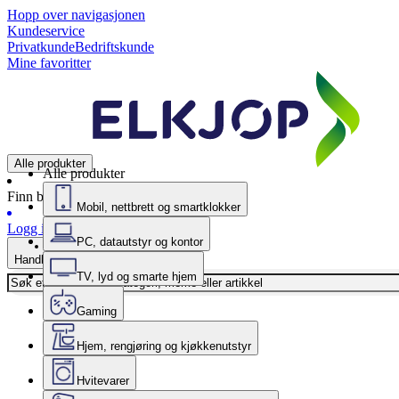
Hopp over navigasjonen
Kundeservice
Privatkunde
Bedriftskunde
Mine favoritter
Alle produkter
Alle produkter
Finn butikk
Mobil, nettbrett og smartklokker
Logg inn
PC, datautstyr og kontor
Handlekurv
TV, lyd og smarte hjem
Gaming
Hjem, rengjøring og kjøkkenutstyr
Hvitevarer