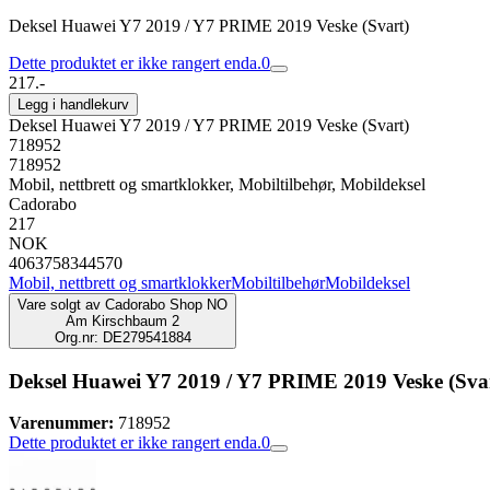
Deksel Huawei Y7 2019 / Y7 PRIME 2019 Veske (Svart)
Dette produktet er ikke rangert enda.
0
217.-
Legg i handlekurv
Deksel Huawei Y7 2019 / Y7 PRIME 2019 Veske (Svart)
718952
718952
Mobil, nettbrett og smartklokker, Mobiltilbehør, Mobildeksel
Cadorabo
217
NOK
4063758344570
Mobil, nettbrett og smartklokker
Mobiltilbehør
Mobildeksel
Vare solgt av
Cadorabo Shop NO
Am Kirschbaum 2
Org.nr: DE279541884
Deksel Huawei Y7 2019 / Y7 PRIME 2019 Veske (Sva
Varenummer:
718952
Dette produktet er ikke rangert enda.
0