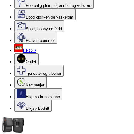
Personlig pleie, skjønnhet og velvære
Epoq kjøkken og vaskerom
Sport, hobby og fritid
PC-komponenter
LEGO
Outlet
Tjenester og tilbehør
Kampanjer
Elkjøps kundeklubb
Elkjøp Bedrift