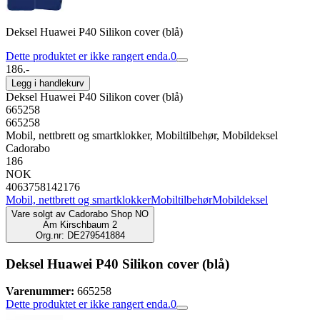
Deksel Huawei P40 Silikon cover (blå)
Dette produktet er ikke rangert enda.
0
186.-
Legg i handlekurv
Deksel Huawei P40 Silikon cover (blå)
665258
665258
Mobil, nettbrett og smartklokker, Mobiltilbehør, Mobildeksel
Cadorabo
186
NOK
4063758142176
Mobil, nettbrett og smartklokker
Mobiltilbehør
Mobildeksel
Vare solgt av
Cadorabo Shop NO
Am Kirschbaum 2
Org.nr: DE279541884
Deksel Huawei P40 Silikon cover (blå)
Varenummer:
665258
Dette produktet er ikke rangert enda.
0