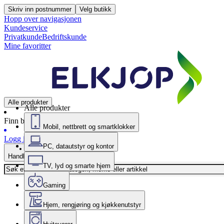
Skriv inn postnummer
Velg butikk
Hopp over navigasjonen
Kundeservice
Privatkunde
Bedriftskunde
Mine favoritter
Alle produkter
Alle produkter
Finn butikk
Mobil, nettbrett og smartklokker
Logg inn
PC, datautstyr og kontor
Handlekurv
TV, lyd og smarte hjem
Gaming
Hjem, rengjøring og kjøkkenutstyr