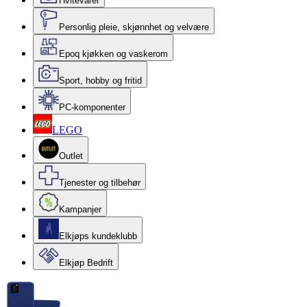
Hvitevarer
Personlig pleie, skjønnhet og velvære
Epoq kjøkken og vaskerom
Sport, hobby og fritid
PC-komponenter
LEGO
Outlet
Tjenester og tilbehør
Kampanjer
Elkjøps kundeklubb
Elkjøp Bedrift