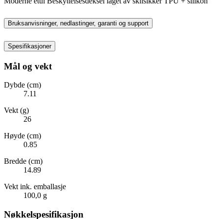
Moderne etui Beskyttelsesdeksel laget av sklisikker TPU + silikon
Bruksanvisninger, nedlastinger, garanti og support
Spesifikasjoner
Mål og vekt
Dybde (cm)
7.11
Vekt (g)
26
Høyde (cm)
0.85
Bredde (cm)
14.89
Vekt ink. emballasje
100,0 g
Nøkkelspesifikasjon