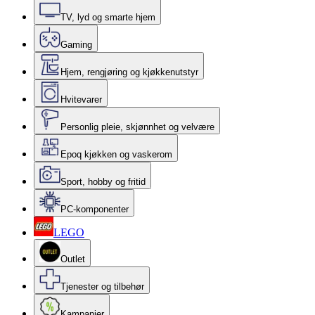
TV, lyd og smarte hjem
Gaming
Hjem, rengjøring og kjøkkenutstyr
Hvitevarer
Personlig pleie, skjønnhet og velvære
Epoq kjøkken og vaskerom
Sport, hobby og fritid
PC-komponenter
LEGO
Outlet
Tjenester og tilbehør
Kampanjer