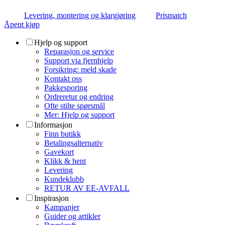
Levering, montering og klargjøring
Prismatch
Åpent kjøp
Hjelp og support
Reparasjon og service
Support via fjernhjelp
Forsikring: meld skade
Kontakt oss
Pakkesporing
Ordreretur og endring
Ofte stilte spørsmål
Mer: Hjelp og support
Informasjon
Finn butikk
Betalingsalternativ
Gavekort
Klikk & hent
Levering
Kundeklubb
RETUR AV EE-AVFALL
Inspirasjon
Kampanjer
Guider og artikler