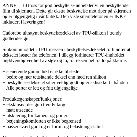
ANNET: Til tross for god beskyttelse anbefaler vi en beskyttende
film til skjermen. Dette gir ekstra beskyttelse mot riper på skjermen
og er tilgjengelig i vår butikk. Den viste smarttelefonen er IKKE
inkludert i leveringen!
Cadorabo ultratynt beskyttelsesdeksel av TPU-silikon i trendy
godteridesign.
Silikoninnholdet i TPU-massen i beskyttelsesdekselet forhindrer at
dekselet løsner fra telefonen. I tillegg forhindrer TPU-innholdet
unødvendig vedheft av støv og lo, for eksempel fra lo på klærne.
+ sjenerende gummilukt er ikke til stede
+ bedre og mer tettsittende deksel enn med ren silikon
+ beskyttelsesdekselet sitter veldig godt og er sklisikkert i hånden
+ Alle porter er lett og fritt tilgjengelige
Produktegenskaper/funksjoner:
+ eksklusivt design i trendy farger
+ matt utseende
+ utskjæring for kamera og porter
+ betjeningskomforten er ikke begrenset!
+ passer svært godt og er form- og belastningsstabilt