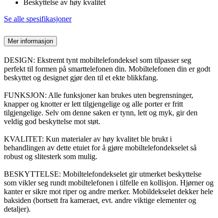
Beskyttelse av høy kvalitet
Se alle spesifikasjoner
Mer informasjon
DESIGN: Ekstremt tynt mobiltelefondeksel som tilpasser seg
perfekt til formen på smarttelefonen din. Mobiltelefonen din er godt
beskyttet og designet gjør den til et ekte blikkfang.
FUNKSJON: Alle funksjoner kan brukes uten begrensninger,
knapper og knotter er lett tilgjengelige og alle porter er fritt
tilgjengelige. Selv om denne saken er tynn, lett og myk, gir den
veldig god beskyttelse mot støt.
KVALITET: Kun materialer av høy kvalitet ble brukt i
behandlingen av dette etuiet for å gjøre mobiltelefondekselet så
robust og slitesterk som mulig.
BESKYTTELSE: Mobiltelefondekselet gir utmerket beskyttelse
som vikler seg rundt mobiltelefonen i tilfelle en kollisjon. Hjørner og
kanter er sikre mot riper og andre merker. Mobildekselet dekker hele
baksiden (bortsett fra kameraet, evt. andre viktige elementer og
detaljer).