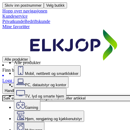
Skriv inn postnummer
Velg butikk
Hopp over navigasjonen
Kundeservice
Privatkunde
Bedriftskunde
Mine favoritter
Alle produkter
Alle produkter
Finn butikk
Mobil, nettbrett og smartklokker
Logg inn
PC, datautstyr og kontor
Handlekurv
TV, lyd og smarte hjem
Gaming
Hjem, rengjøring og kjøkkenutstyr