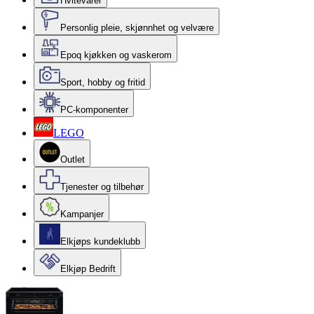
Hvitevarer
Personlig pleie, skjønnhet og velvære
Epoq kjøkken og vaskerom
Sport, hobby og fritid
PC-komponenter
LEGO
Outlet
Tjenester og tilbehør
Kampanjer
Elkjøps kundeklubb
Elkjøp Bedrift