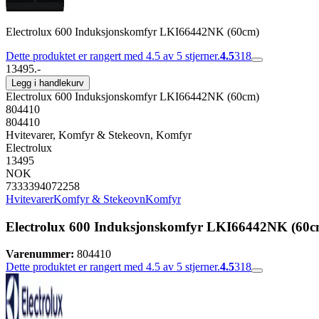
Electrolux 600 Induksjonskomfyr LKI66442NK (60cm)
Dette produktet er rangert med 4.5 av 5 stjerner.
4.5
318
13495.-
Legg i handlekurv
Electrolux 600 Induksjonskomfyr LKI66442NK (60cm)
804410
804410
Hvitevarer, Komfyr & Stekeovn, Komfyr
Electrolux
13495
NOK
7333394072258
Hvitevarer
Komfyr & Stekeovn
Komfyr
Electrolux 600 Induksjonskomfyr LKI66442NK (60c
Varenummer:
804410
Dette produktet er rangert med 4.5 av 5 stjerner.
4.5
318