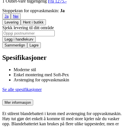
1 Outlet-vare tilgjengelig
Fra 1275.-
Stoppekran for oppvaskmaskin
:
Ja
Ja
Nei
Levering
Hent i butikk
Sjekk levering til ditt område
Legg i handlekurv
Sammenlign
Lagre
Spesifikasjoner
Moderne stil
Enkel montering med Soft-Pex
Avstenging for oppvaskmaskin
Se alle spesifikasjoner
Mer informasjon
Et stilrent blandebatteri i krom med avstenging for oppvaskmaskin.
Høy tut gjør det enkelt å komme til med store kjeler når du vasker
opp. Blandebatteriet kan brukes på flere ulike tappesteder, men er