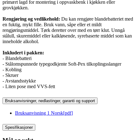
primært lagd for montering i oppvaskbenk i kjøkken eller
grovkjøkken.
Rengjøring og vedlikehold:
Du kan rengjøre blandebatteriet med
en fuktig, mykt fille. Bruk vann, såpe eller et mildt
rengjøringsmiddel. Tørk deretter over med en tørr klut. Unngå
stålull, skuremiddel eller kalkløsende, syrebaserte middel som kan
inneholde alkohol.
Inkludert i pakken:
- Blandebatteri
- Stålomspunnede typegodkjente Soft-Pex tilkoplingsslanger
- Kobling
- Skruer
- Avstandsstykke
- Liten pose med VVS-fett
Bruksanvisninger, nedlastinger, garanti og support
Bruksanvisning 1 Norsk
[
pdf
]
Spesifikasjoner