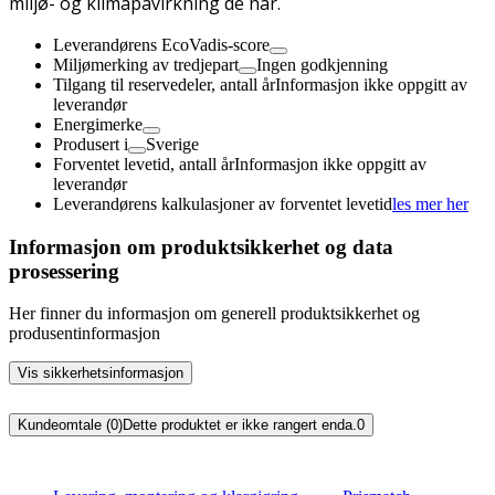
miljø- og klimapåvirkning de har.
Leverandørens EcoVadis-score
Miljømerking av tredjepart
Ingen godkjenning
Tilgang til reservedeler, antall år
Informasjon ikke oppgitt av
leverandør
Energimerke
Produsert i
Sverige
Forventet levetid, antall år
Informasjon ikke oppgitt av
leverandør
Leverandørens kalkulasjoner av forventet levetid
les mer her
Informasjon om produktsikkerhet og data
prosessering
Her finner du informasjon om generell produktsikkerhet og
produsentinformasjon
Vis sikkerhetsinformasjon
Kundeomtale (0)
Dette produktet er ikke rangert enda.
0