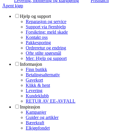
Levering, montering og klargjøring
Prismatch
Åpent kjøp
Hjelp og support
Reparasjon og service
Support via fjernhjelp
Forsikring: meld skade
Kontakt oss
Pakkesporing
Ordreretur og endring
Ofte stilte spørsmål
Mer: Hjelp og support
Informasjon
Finn butikk
Betalingsalternativ
Gavekort
Klikk & hent
Levering
Kundeklubb
RETUR AV EE-AVFALL
Inspirasjon
Kampanjer
Guider og artikler
Bærekraft
Elkjøpfondet