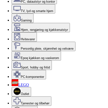
PC, datautstyr og kontor
TV, lyd og smarte hjem
Gaming
Hjem, rengjøring og kjøkkenutstyr
Hvitevarer
Personlig pleie, skjønnhet og velvære
Epoq kjøkken og vaskerom
Sport, hobby og fritid
PC-komponenter
LEGO
Outlet
Tjenester og tilbehør