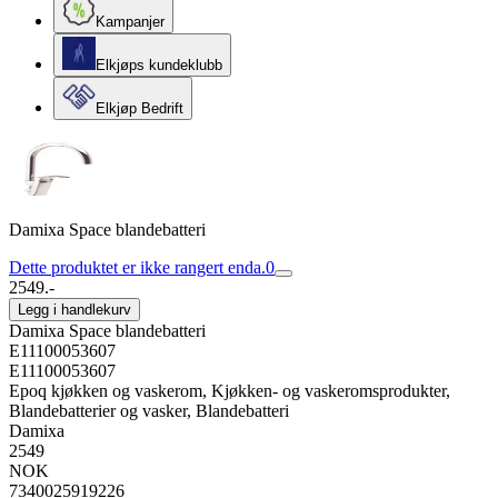
Kampanjer
Elkjøps kundeklubb
Elkjøp Bedrift
Damixa Space blandebatteri
Dette produktet er ikke rangert enda.
0
2549.-
Legg i handlekurv
Damixa Space blandebatteri
E11100053607
E11100053607
Epoq kjøkken og vaskerom, Kjøkken- og vaskeromsprodukter,
Blandebatterier og vasker, Blandebatteri
Damixa
2549
NOK
7340025919226