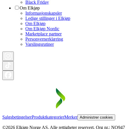
Black Friday
Om Elkjøp
Informasjonskapsler
Ledige stillinger i Elkjøp
Om Elkjøp
Om Elkjøp Nordic
Marketplace partner
Personvernerklæring
Varslingsrutiner
Salgsbetingelser
Produktkategorier
Merker
Administrer cookies
©2026 Elkjøp Norge AS. Alle rettigheter reservert. Org nr.: NO947