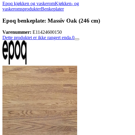
Epoq kjøkken og vaskerom
Kjøkken- og
vaskeromsprodukter
Benkeplater
Epoq benkeplate: Massiv Oak (246 cm)
Varenummer:
E11424600150
Dette produktet er ikke rangert enda.
0