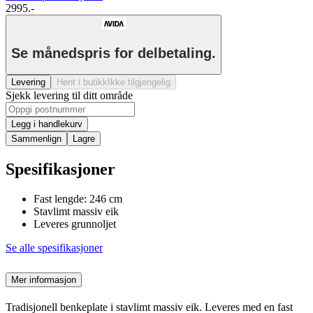
2995.-
Se månedspris for delbetaling.
Levering
Hent i butikk
Ikke tilgjengelig
Sjekk levering til ditt område
Legg i handlekurv
Sammenlign
Lagre
Spesifikasjoner
Fast lengde: 246 cm
Stavlimt massiv eik
Leveres grunnoljet
Se alle spesifikasjoner
Mer informasjon
Tradisjonell benkeplate i stavlimt massiv eik. Leveres med en fast