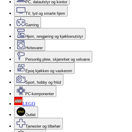
PC, datautstyr og kontor
TV, lyd og smarte hjem
Gaming
Hjem, rengjøring og kjøkkenutstyr
Hvitevarer
Personlig pleie, skjønnhet og velvære
Epoq kjøkken og vaskerom
Sport, hobby og fritid
PC-komponenter
LEGO
Outlet
Tjenester og tilbehør