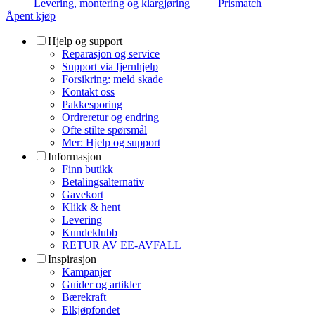
Levering, montering og klargjøring
Prismatch
Åpent kjøp
Hjelp og support
Reparasjon og service
Support via fjernhjelp
Forsikring: meld skade
Kontakt oss
Pakkesporing
Ordreretur og endring
Ofte stilte spørsmål
Mer: Hjelp og support
Informasjon
Finn butikk
Betalingsalternativ
Gavekort
Klikk & hent
Levering
Kundeklubb
RETUR AV EE-AVFALL
Inspirasjon
Kampanjer
Guider og artikler
Bærekraft
Elkjøpfondet