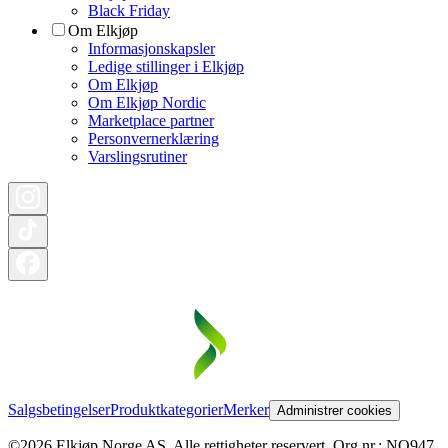
Black Friday
Om Elkjøp
Informasjonskapsler
Ledige stillinger i Elkjøp
Om Elkjøp
Om Elkjøp Nordic
Marketplace partner
Personvernerklæring
Varslingsrutiner
Salgsbetingelser
Produktkategorier
Merker
Administrer cookies
©2026 Elkjøp Norge AS. Alle rettigheter reservert. Org nr.: NO947