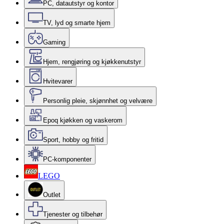
PC, datautstyr og kontor
TV, lyd og smarte hjem
Gaming
Hjem, rengjøring og kjøkkenutstyr
Hvitevarer
Personlig pleie, skjønnhet og velvære
Epoq kjøkken og vaskerom
Sport, hobby og fritid
PC-komponenter
LEGO
Outlet
Tjenester og tilbehør