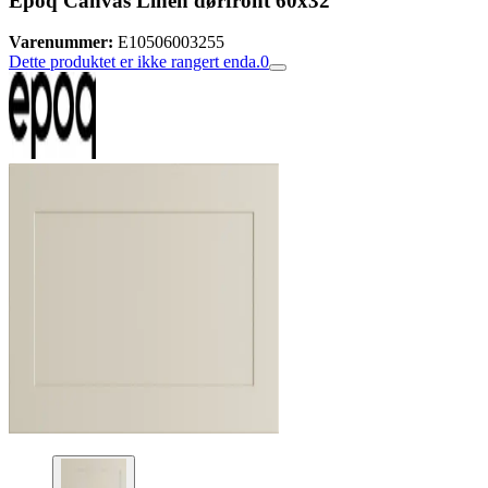
Epoq Canvas Linen dørfront 60x32
Varenummer:
E10506003255
Dette produktet er ikke rangert enda.
0