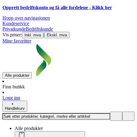
Opprett bedriftskonto og få alle fordelene - Klikk her
Hopp over navigasjonen
Kundeservice
Privatkunde
Bedriftskunde
Vis priser:
|
Inkl. mva
Ekskl. mva
Mine favoritter
Alle produkter
Finn butikk
Logg inn
Handlekurv
Alle produkter