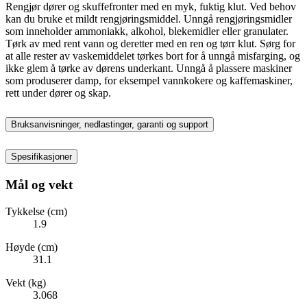
Rengjør dører og skuffefronter med en myk, fuktig klut. Ved behov
kan du bruke et mildt rengjøringsmiddel. Unngå rengjøringsmidler
som inneholder ammoniakk, alkohol, blekemidler eller granulater.
Tørk av med rent vann og deretter med en ren og tørr klut. Sørg for
at alle rester av vaskemiddelet tørkes bort for å unngå misfarging, og
ikke glem å tørke av dørens underkant. Unngå å plassere maskiner
som produserer damp, for eksempel vannkokere og kaffemaskiner,
rett under dører og skap.
Bruksanvisninger, nedlastinger, garanti og support
Spesifikasjoner
Mål og vekt
Tykkelse (cm)
1.9
Høyde (cm)
31.1
Vekt (kg)
3.068