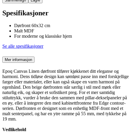
Sammenlign
Lagre
Spesifikasjoner
Dørfront 60x32 cm
Malt MDF
For moderne og klassiske hjem
Se alle spesifikasjoner
Mer informasjon
Epoq Canvas Linen dørfront tilfører kjøkkenet ditt eleganse og
harmoni. Dens tidløse design kan sømløst passe inn med forskjellige
farger eller materialer, eller kan også skape en varm harmoni på
egenhånd. Den beige dørfronten står særlig i stil med mørk eller
naturlig eik, og skaper et sofistikert preg. For et mer samtidig
stiluttrykk, vurder å bruke den sammen med pillar-dekselpaneler på
en øy, eller å integrere den med kabinettfrontene fra Edge contour-
serien. Dørfronten er designet som en enhetlig MDF-front med et
malt senterpanel, og har en ytre ramme på 55 mm, med tykkelse på
19 mm.
Vedlikehold