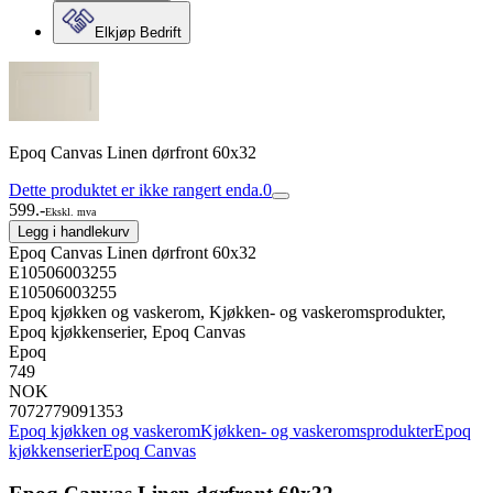
Elkjøp Bedrift
Epoq Canvas Linen dørfront 60x32
Dette produktet er ikke rangert enda.
0
599.-
Ekskl. mva
Legg i handlekurv
Epoq Canvas Linen dørfront 60x32
E10506003255
E10506003255
Epoq kjøkken og vaskerom, Kjøkken- og vaskeromsprodukter,
Epoq kjøkkenserier, Epoq Canvas
Epoq
749
NOK
7072779091353
Epoq kjøkken og vaskerom
Kjøkken- og vaskeromsprodukter
Epoq
kjøkkenserier
Epoq Canvas