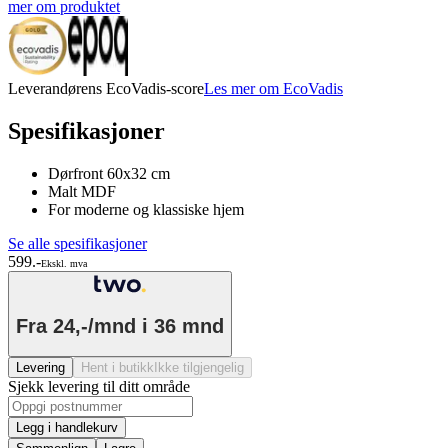
mer om produktet
Leverandørens EcoVadis-score
Les mer om EcoVadis
Spesifikasjoner
Dørfront 60x32 cm
Malt MDF
For moderne og klassiske hjem
Se alle spesifikasjoner
599.-
Ekskl. mva
Fra
24,-/mnd
i 36 mnd
Levering
Hent i butikk
Ikke tilgjengelig
Sjekk levering til ditt område
Legg i handlekurv