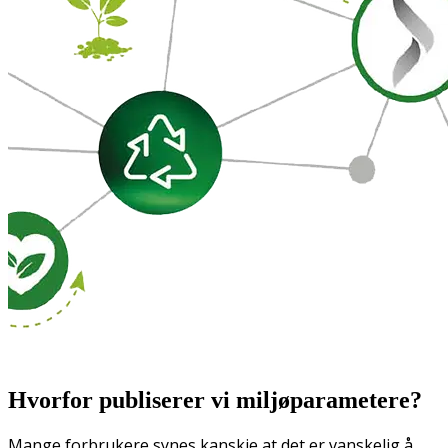
Hvorfor publiserer vi miljøparametere?
Mange forbrukere synes kanskje at det er vanskelig å