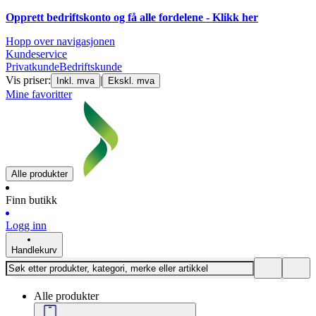
Opprett bedriftskonto og få alle fordelene - Klikk her
Hopp over navigasjonen
Kundeservice
Privatkunde
Bedriftskunde
Vis priser:
|
Inkl. mva
Ekskl. mva
Mine favoritter
Alle produkter
Finn butikk
Logg inn
Handlekurv
Alle produkter