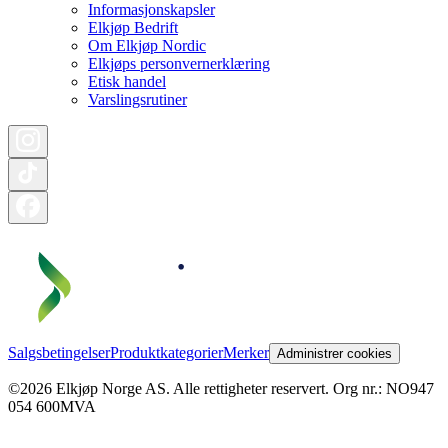
Informasjonskapsler
Elkjøp Bedrift
Om Elkjøp Nordic
Elkjøps personvernerklæring
Etisk handel
Varslingsrutiner
Salgsbetingelser
Produktkategorier
Merker
Administrer cookies
©2026 Elkjøp Norge AS. Alle rettigheter reservert. Org nr.: NO947
054 600MVA