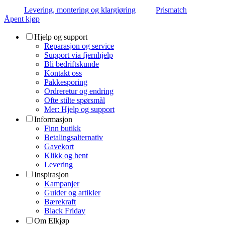
Levering, montering og klargjøring
Prismatch
Åpent kjøp
Hjelp og support
Reparasjon og service
Support via fjernhjelp
Bli bedriftskunde
Kontakt oss
Pakkesporing
Ordreretur og endring
Ofte stilte spørsmål
Mer: Hjelp og support
Informasjon
Finn butikk
Betalingsalternativ
Gavekort
Klikk og hent
Levering
Inspirasjon
Kampanjer
Guider og artikler
Bærekraft
Black Friday
Om Elkjøp