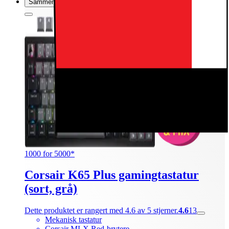
Sammenlign
1000 for 5000*
Corsair K65 Plus gamingtastatur
(sort, grå)
Dette produktet er rangert med 4.6 av 5 stjerner.
4.6
13
Mekanisk tastatur
Corsair MLX Red-brytere