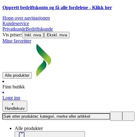
Opprett bedriftskonto og få alle fordelene - Klikk her
Hopp over navigasjonen
Kundeservice
Privatkunde
Bedriftskunde
Vis priser:
|
Inkl. mva
Ekskl. mva
Mine favoritter
Alle produkter
Finn butikk
Logg inn
Handlekurv
Alle produkter