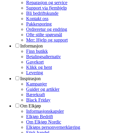
Reparasjon og service
Support via fjernhjelp
Bli bedriftskunde
Kontakt oss
Pakkesporing
Ordreretur og endring
Ofte stilte spørsmål
Mer: Hjelp og support
Informasjon
Finn butikk
Betalingsalternativ
Gavekort
Klikk og hent
Levering
Inspirasjon
Kampanjer
Guider og artikler
Bærekraft
Black Friday
Om Elkjøp
Informasjonskapsler
Elkjøp Bedrift
Om Elkjøp Nordic
Elkjøps personvernerklæring
Etisk handel