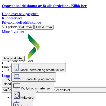
Opprett bedriftskonto og få alle fordelene - Klikk her
Hopp over navigasjonen
Kundeservice
Privatkunde
Bedriftskunde
Vis priser:
|
Inkl. mva
Ekskl. mva
Mine favoritter
Alle produkter
Alle produkter
Finn butikk
Mobil, nettbrett og smartklokker
Logg inn
PC, datautstyr og kontor
Handlekurv
TV, lyd og smarte hjem
Hvitevarer