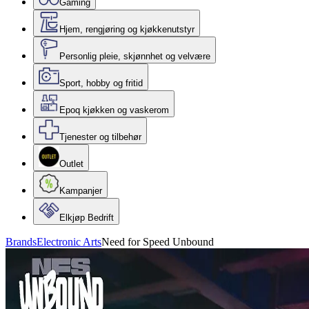
Gaming
Hjem, rengjøring og kjøkkenutstyr
Personlig pleie, skjønnhet og velvære
Sport, hobby og fritid
Epoq kjøkken og vaskerom
Tjenester og tilbehør
Outlet
Kampanjer
Elkjøp Bedrift
Brands
Electronic Arts
Need for Speed Unbound