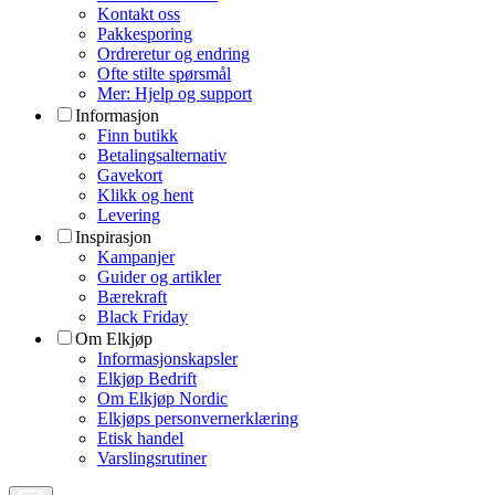
Kontakt oss
Pakkesporing
Ordreretur og endring
Ofte stilte spørsmål
Mer: Hjelp og support
Informasjon
Finn butikk
Betalingsalternativ
Gavekort
Klikk og hent
Levering
Inspirasjon
Kampanjer
Guider og artikler
Bærekraft
Black Friday
Om Elkjøp
Informasjonskapsler
Elkjøp Bedrift
Om Elkjøp Nordic
Elkjøps personvernerklæring
Etisk handel
Varslingsrutiner