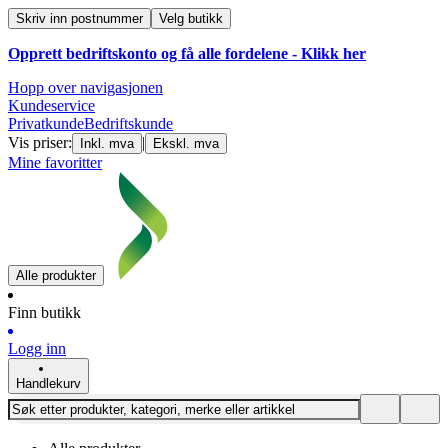
Skriv inn postnummer
Velg butikk
Opprett bedriftskonto og få alle fordelene - Klikk her
Hopp over navigasjonen
Kundeservice
Privatkunde
Bedriftskunde
Vis priser:
|
Inkl. mva
Ekskl. mva
Mine favoritter
Alle produkter
Finn butikk
Logg inn
Handlekurv