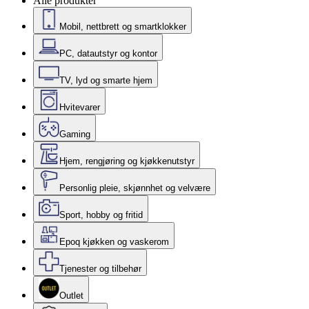
Alle produkter
Mobil, nettbrett og smartklokker
PC, datautstyr og kontor
TV, lyd og smarte hjem
Hvitevarer
Gaming
Hjem, rengjøring og kjøkkenutstyr
Personlig pleie, skjønnhet og velvære
Sport, hobby og fritid
Epoq kjøkken og vaskerom
Tjenester og tilbehør
Outlet