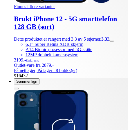
Finnes i flere varianter
Brukt iPhone 12 - 5G smarttelefon
128 GB (sort)
Dette produktet er rangert med 3.3 av 5 stjerner.
3.3
3
6,1” Super Retina XDR-skjerm
A14 Bionic prosessor med 5G-støtte
12MP dobbelt kamerasystem
3199.-
Ekskl. mva
Outlet-vare fra 2879.-
På nettlager
| På lager i 8 butikk(er)
916432
Sammenlign