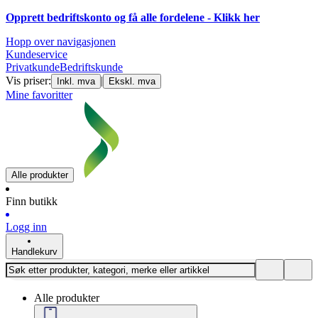
Opprett bedriftskonto og få alle fordelene - Klikk her
Hopp over navigasjonen
Kundeservice
Privatkunde
Bedriftskunde
Vis priser:
|
Inkl. mva
Ekskl. mva
Mine favoritter
Alle produkter
Finn butikk
Logg inn
Handlekurv
Alle produkter