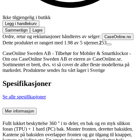
Ikke tilgjengelig i butikk
Legg i handlekurv
Sammenlign
Lagre
Ordre, retur og reklamasjoner håndteres av selger:
CaseOnline.no
Dette produktet er rangert med 1.98 av 5 stjerner.
2
53
CaseOnline Sweden AB - Tilbehør for Mobiler & Smartklockor -
Om oss CaseOnline Sweden AB er eieren av CaseOnline.se.
Sortimentet er brett, dvs. vi så cover de aller fleste modellerna på
markedet. Produktene sendes fra vårt lager i Sverige
Spesifikasjoner
Se alle spesifikasjoner
Mer informasjon
Fullt lukket beskyttelse 360 ° i to deler, en bak og en myk silikon
foran (TPU) + 1 hard (PC) bak. Monter fronten, deretter baksiden.
Kantene på baksiden overlapper fronten og gir tilgang til knapper,