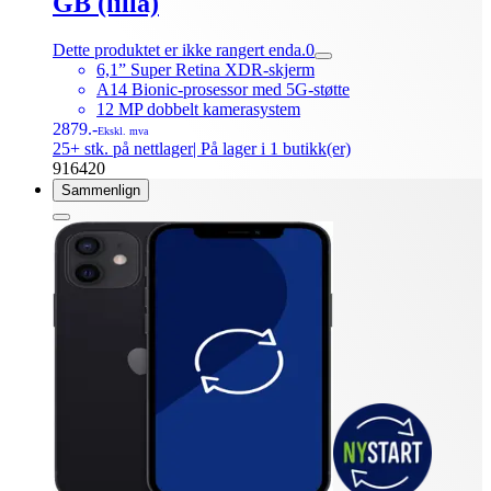
GB (lilla)
Dette produktet er ikke rangert enda.
0
6,1” Super Retina XDR-skjerm
A14 Bionic-prosessor med 5G-støtte
12 MP dobbelt kamerasystem
2879.-
Ekskl. mva
25+ stk. på nettlager
| På lager i 1 butikk(er)
916420
Sammenlign