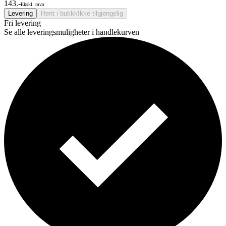
143.-
Ekskl. mva
Levering
Hent i butikk
Ikke tilgjengelig
Fri levering
Se alle leveringsmuligheter i handlekurven