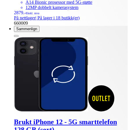
A14 Bionic prosessor med 5G-støtte
12MP dobbelt kamerasystem
2879.-
Ekskl. mva
På nettlager
| På lager i 18 butikk(er)
660009
Sammenlign
Brukt iPhone 12 - 5G smarttelefon
128 GB (sort)