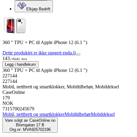
Elkjøp Bedrift
360 ° TPU + PC til Apple iPhone 12 (6.1 ")
Dette produktet er ikke rangert enda.
0
143.-
Ekskl. mva
Legg i handlekurv
360 ° TPU + PC til Apple iPhone 12 (6.1 ")
227144
227144
Mobil, nettbrett og smartklokker, Mobiltilbehør, Mobildeksel
CaseOnline
179
NOK
7315700245679
Mobil, nettbrett og smartklokker
Mobiltilbehør
Mobildeksel
Vare solgt av
CaseOnline.no
Blomgatan 17 B
Org.nr: MVA925702196