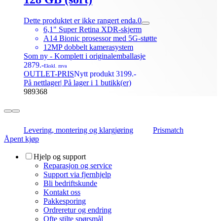
Dette produktet er ikke rangert enda.
0
6,1" Super Retina XDR-skjerm
A14 Bionic prosessor med 5G-støtte
12MP dobbelt kamerasystem
Som ny - Komplett i originalemballasje
2879.-
Ekskl. mva
OUTLET-PRIS
Nytt produkt 3199.-
På nettlager
| På lager i 1 butikk(er)
989368
Levering, montering og klargjøring
Prismatch
Åpent kjøp
Hjelp og support
Reparasjon og service
Support via fjernhjelp
Bli bedriftskunde
Kontakt oss
Pakkesporing
Ordreretur og endring
Ofte stilte spørsmål