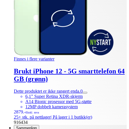
Finnes i flere varianter
Brukt iPhone 12 - 5G smarttelefon 64
GB (grønn)
Dette produktet er ikke rangert enda.
0
6,1” Super Retina XDR-skjerm
A14 Bionic prosessor med 5G-støtte
12MP dobbelt kamerasystem
2879.-
Ekskl. mva
25+ stk. på nettlager
| På lager i 1 butikk(er)
916434
Sammenlign