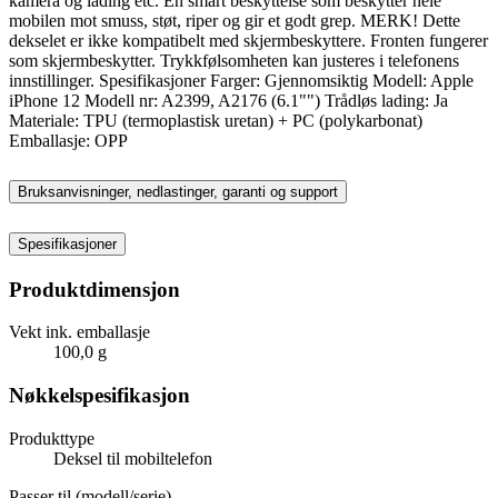
kamera og lading etc. En smart beskyttelse som beskytter hele
mobilen mot smuss, støt, riper og gir et godt grep. MERK! Dette
dekselet er ikke kompatibelt med skjermbeskyttere. Fronten fungerer
som skjermbeskytter. Trykkfølsomheten kan justeres i telefonens
innstillinger. Spesifikasjoner Farger: Gjennomsiktig Modell: Apple
iPhone 12 Modell nr: A2399, A2176 (6.1"") Trådløs lading: Ja
Materiale: TPU (termoplastisk uretan) + PC (polykarbonat)
Emballasje: OPP
Bruksanvisninger, nedlastinger, garanti og support
Spesifikasjoner
Produktdimensjon
Vekt ink. emballasje
100,0 g
Nøkkelspesifikasjon
Produkttype
Deksel til mobiltelefon
Passer til (modell/serie)