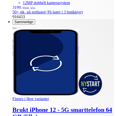
12MP dobbelt kamerasystem
3199.-
Ekskl. mva
50+ stk. på nettlager
| På lager i 3 butikk(er)
916433
Sammenlign
Finnes i flere varianter
Brukt iPhone 12 - 5G smarttelefon 64