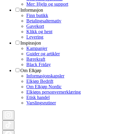
Mer: Hjelp og support
Informasjon
Finn butikk
Betalingsalternativ
Gavekort
Klikk og hent
Levering
Inspirasjon
Kampanjer
Guider og artikler
Bærekraft
Black Friday
Om Elkjøp
Informasjonskapsler
Elkjøp Bedrift
Om Elkjøp Nordic
Elkjøps personvernerklæring
Etisk handel
Varslingsrutiner