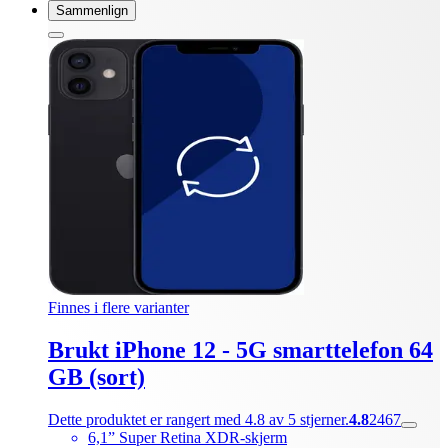
Sammenlign
Finnes i flere varianter
Brukt iPhone 12 - 5G smarttelefon 64
GB (sort)
Dette produktet er rangert med 4.8 av 5 stjerner.
4.8
2467
6,1” Super Retina XDR-skjerm