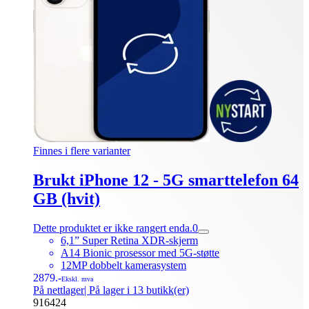
Finnes i flere varianter
Brukt iPhone 12 - 5G smarttelefon 64
GB (hvit)
Dette produktet er ikke rangert enda.
0
6,1” Super Retina XDR-skjerm
A14 Bionic prosessor med 5G-støtte
12MP dobbelt kamerasystem
2879.-
Ekskl. mva
På nettlager
| På lager i 13 butikk(er)
916424