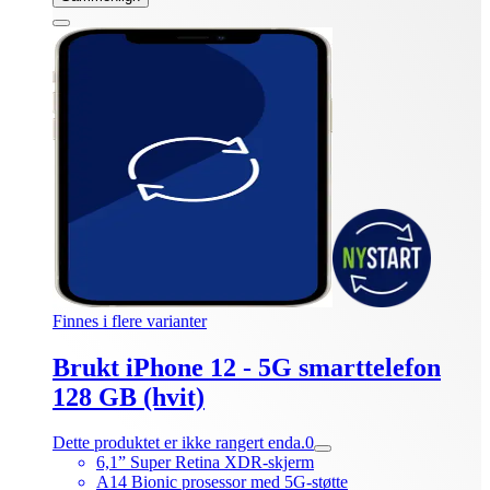
Finnes i flere varianter
Brukt iPhone 12 - 5G smarttelefon
128 GB (hvit)
Dette produktet er ikke rangert enda.
0
6,1” Super Retina XDR-skjerm
A14 Bionic prosessor med 5G-støtte