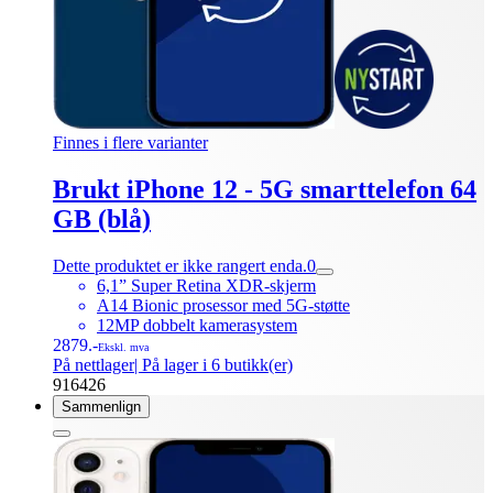
Finnes i flere varianter
Brukt iPhone 12 - 5G smarttelefon 64
GB (blå)
Dette produktet er ikke rangert enda.
0
6,1” Super Retina XDR-skjerm
A14 Bionic prosessor med 5G-støtte
12MP dobbelt kamerasystem
2879.-
Ekskl. mva
På nettlager
| På lager i 6 butikk(er)
916426
Sammenlign