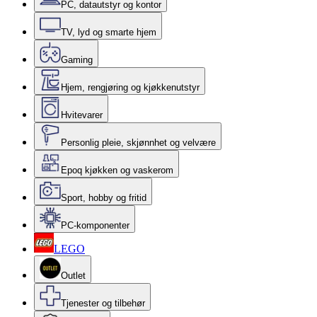
PC, datautstyr og kontor
TV, lyd og smarte hjem
Gaming
Hjem, rengjøring og kjøkkenutstyr
Hvitevarer
Personlig pleie, skjønnhet og velvære
Epoq kjøkken og vaskerom
Sport, hobby og fritid
PC-komponenter
LEGO
Outlet
Tjenester og tilbehør