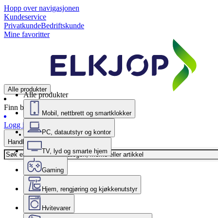
Hopp over navigasjonen
Kundeservice
Privatkunde
Bedriftskunde
Mine favoritter
Alle produkter
Alle produkter
Finn butikk
Mobil, nettbrett og smartklokker
Logg inn
PC, datautstyr og kontor
Handlekurv
TV, lyd og smarte hjem
Gaming
Hjem, rengjøring og kjøkkenutstyr
Hvitevarer