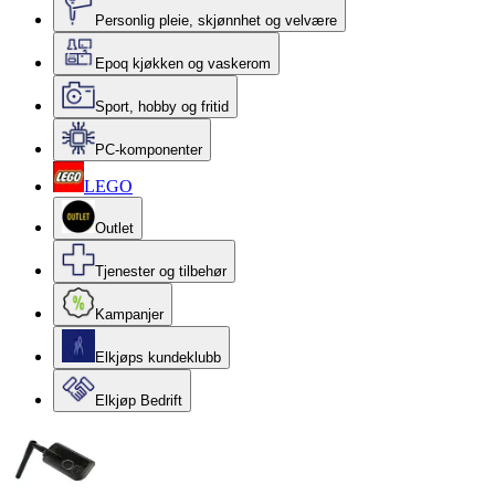
Personlig pleie, skjønnhet og velvære
Epoq kjøkken og vaskerom
Sport, hobby og fritid
PC-komponenter
LEGO
Outlet
Tjenester og tilbehør
Kampanjer
Elkjøps kundeklubb
Elkjøp Bedrift