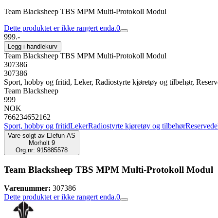
Team Blacksheep TBS MPM Multi-Protokoll Modul
Dette produktet er ikke rangert enda.
0
999.-
Legg i handlekurv
Team Blacksheep TBS MPM Multi-Protokoll Modul
307386
307386
Sport, hobby og fritid, Leker, Radiostyrte kjøretøy og tilbehør, Reserve
Team Blacksheep
999
NOK
766234652162
Sport, hobby og fritid
Leker
Radiostyrte kjøretøy og tilbehør
Reservedele
Vare solgt av
Elefun AS
Morholt 9
Org.nr: 915885578
Team Blacksheep TBS MPM Multi-Protokoll Modul
Varenummer:
307386
Dette produktet er ikke rangert enda.
0