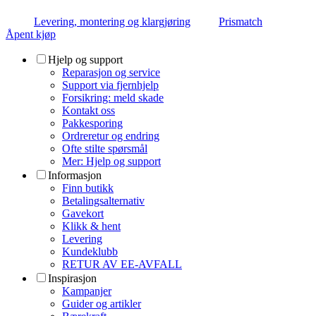
Levering, montering og klargjøring
Prismatch
Åpent kjøp
Hjelp og support
Reparasjon og service
Support via fjernhjelp
Forsikring: meld skade
Kontakt oss
Pakkesporing
Ordreretur og endring
Ofte stilte spørsmål
Mer: Hjelp og support
Informasjon
Finn butikk
Betalingsalternativ
Gavekort
Klikk & hent
Levering
Kundeklubb
RETUR AV EE-AVFALL
Inspirasjon
Kampanjer
Guider og artikler