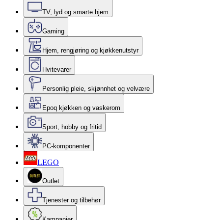
TV, lyd og smarte hjem
Gaming
Hjem, rengjøring og kjøkkenutstyr
Hvitevarer
Personlig pleie, skjønnhet og velvære
Epoq kjøkken og vaskerom
Sport, hobby og fritid
PC-komponenter
LEGO
Outlet
Tjenester og tilbehør
Kampanjer