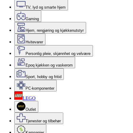
TV, lyd og smarte hjem
Gaming
Hjem, rengjøring og kjøkkenutstyr
Hvitevarer
Personlig pleie, skjønnhet og velvære
Epoq kjøkken og vaskerom
Sport, hobby og fritid
PC-komponenter
LEGO
Outlet
Tjenester og tilbehør
Kampanjer