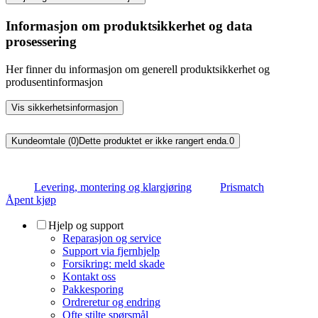
Informasjon om produktsikkerhet og data
prosessering
Her finner du informasjon om generell produktsikkerhet og
produsentinformasjon
Vis sikkerhetsinformasjon
Kundeomtale (0)
Dette produktet er ikke rangert enda.
0
Levering, montering og klargjøring
Prismatch
Åpent kjøp
Hjelp og support
Reparasjon og service
Support via fjernhjelp
Forsikring: meld skade
Kontakt oss
Pakkesporing
Ordreretur og endring
Ofte stilte spørsmål