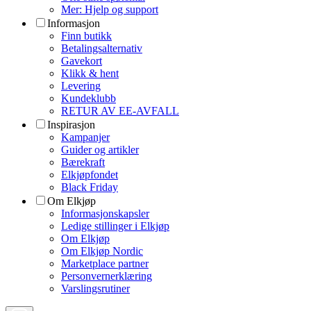
Mer: Hjelp og support
Informasjon
Finn butikk
Betalingsalternativ
Gavekort
Klikk & hent
Levering
Kundeklubb
RETUR AV EE-AVFALL
Inspirasjon
Kampanjer
Guider og artikler
Bærekraft
Elkjøpfondet
Black Friday
Om Elkjøp
Informasjonskapsler
Ledige stillinger i Elkjøp
Om Elkjøp
Om Elkjøp Nordic
Marketplace partner
Personvernerklæring
Varslingsrutiner