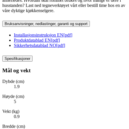
annerledes. Hvordan skal rommet brukes og hvor mange er dere i
husstanden? Last ned tegneverktøyet vårt eller bestill time hos en av
våre dyktige kjøkkenselgere.
Bruksanvisninger, nedlastinger, garanti og support
Installasjonsinstruksjon EN
[
pdf
]
Produktdatablad EN
[
pdf
]
Sikkerhetsdatablad NO
[
pdf
]
Spesifikasjoner
Mål og vekt
Dybde (cm)
1.9
Høyde (cm)
5
Vekt (kg)
0.9
Bredde (cm)