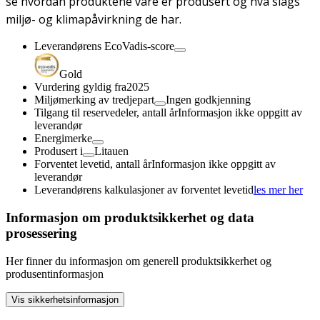
se hvordan produktene våre er produsert og hva slags
miljø- og klimapåvirkning de har.
Leverandørens EcoVadis-score
Gold
Vurdering gyldig fra
2025
Miljømerking av tredjepart
Ingen godkjenning
Tilgang til reservedeler, antall år
Informasjon ikke oppgitt av
leverandør
Energimerke
Produsert i
Litauen
Forventet levetid, antall år
Informasjon ikke oppgitt av
leverandør
Leverandørens kalkulasjoner av forventet levetid
les mer her
Informasjon om produktsikkerhet og data
prosessering
Her finner du informasjon om generell produktsikkerhet og
produsentinformasjon
Vis sikkerhetsinformasjon