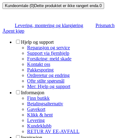
Kundeomtale (0)
Dette produktet er ikke rangert enda.
0
Levering, montering og klargjøring
Prismatch
Åpent kjøp
Hjelp og support
Reparasjon og service
Support via fjernhjelp
Forsikring: meld skade
Kontakt oss
Pakkesporing
Ordreretur og endring
Ofte stilte spørsmål
Mer: Hjelp og support
Informasjon
Finn butikk
Betalingsalternativ
Gavekort
Klikk & hent
Levering
Kundeklubb
RETUR AV EE-AVFALL
Inspirasjon