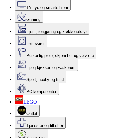
TV, lyd og smarte hjem
Gaming
Hjem, rengjøring og kjøkkenutstyr
Hvitevarer
Personlig pleie, skjønnhet og velvære
Epoq kjøkken og vaskerom
Sport, hobby og fritid
PC-komponenter
LEGO
Outlet
Tjenester og tilbehør
Kampanjer