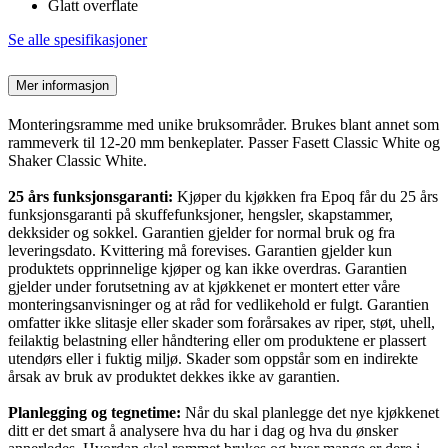
Glatt overflate
Se alle spesifikasjoner
Mer informasjon
Monteringsramme med unike bruksområder. Brukes blant annet som
rammeverk til 12-20 mm benkeplater. Passer Fasett Classic White og
Shaker Classic White.
25 års funksjonsgaranti:
Kjøper du kjøkken fra Epoq får du 25 års
funksjonsgaranti på skuffefunksjoner, hengsler, skapstammer,
dekksider og sokkel. Garantien gjelder for normal bruk og fra
leveringsdato. Kvittering må forevises. Garantien gjelder kun
produktets opprinnelige kjøper og kan ikke overdras. Garantien
gjelder under forutsetning av at kjøkkenet er montert etter våre
monteringsanvisninger og at råd for vedlikehold er fulgt. Garantien
omfatter ikke slitasje eller skader som forårsakes av riper, støt, uhell,
feilaktig belastning eller håndtering eller om produktene er plassert
utendørs eller i fuktig miljø. Skader som oppstår som en indirekte
årsak av bruk av produktet dekkes ikke av garantien.
Planlegging og tegnetime:
Når du skal planlegge det nye kjøkkenet
ditt er det smart å analysere hva du har i dag og hva du ønsker