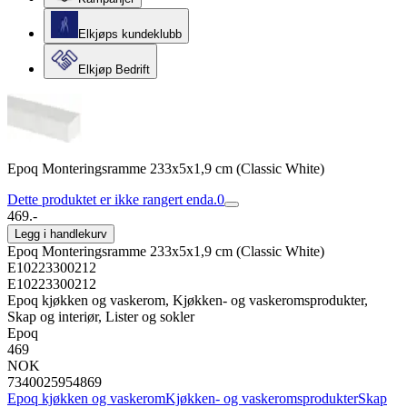
Elkjøps kundeklubb
Elkjøp Bedrift
Epoq Monteringsramme 233x5x1,9 cm (Classic White)
Dette produktet er ikke rangert enda.
0
469.-
Legg i handlekurv
Epoq Monteringsramme 233x5x1,9 cm (Classic White)
E10223300212
E10223300212
Epoq kjøkken og vaskerom, Kjøkken- og vaskeromsprodukter,
Skap og interiør, Lister og sokler
Epoq
469
NOK
7340025954869
Epoq kjøkken og vaskerom
Kjøkken- og vaskeromsprodukter
Skap