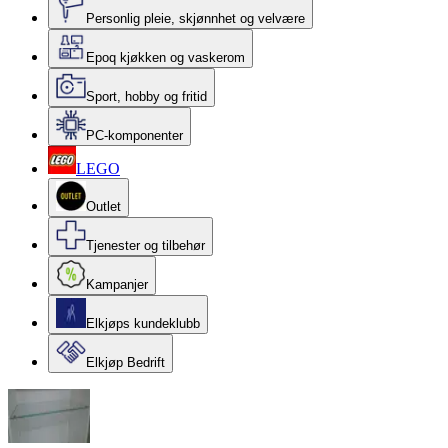
Personlig pleie, skjønnhet og velvære
Epoq kjøkken og vaskerom
Sport, hobby og fritid
PC-komponenter
LEGO
Outlet
Tjenester og tilbehør
Kampanjer
Elkjøps kundeklubb
Elkjøp Bedrift