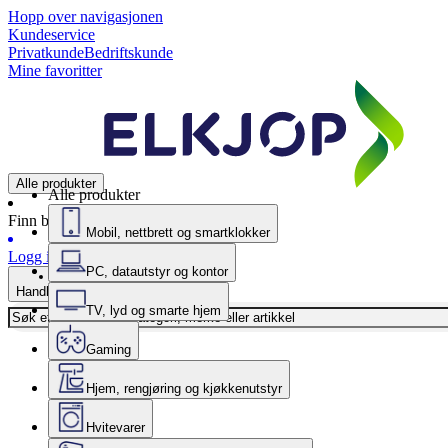
Hopp over navigasjonen
Kundeservice
Privatkunde
Bedriftskunde
Mine favoritter
Alle produkter
Alle produkter
Finn butikk
Mobil, nettbrett og smartklokker
Logg inn
PC, datautstyr og kontor
Handlekurv
TV, lyd og smarte hjem
Gaming
Hjem, rengjøring og kjøkkenutstyr
Hvitevarer