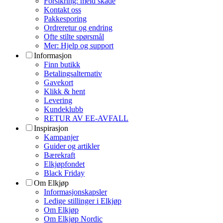
Forsikring: meld skade
Kontakt oss
Pakkesporing
Ordreretur og endring
Ofte stilte spørsmål
Mer: Hjelp og support
Informasjon
Finn butikk
Betalingsalternativ
Gavekort
Klikk & hent
Levering
Kundeklubb
RETUR AV EE-AVFALL
Inspirasjon
Kampanjer
Guider og artikler
Bærekraft
Elkjøpfondet
Black Friday
Om Elkjøp
Informasjonskapsler
Ledige stillinger i Elkjøp
Om Elkjøp
Om Elkjøp Nordic