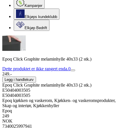
Kampanjer
Elkjøps kundeklubb
Elkjøp Bedrift
Epoq Click Graphite melaminhylle 40x33 (2 stk.)
Dette produktet er ikke rangert enda.
0
249.-
Legg i handlekurv
Epoq Click Graphite melaminhylle 40x33 (2 stk.)
E50404003505
E50404003505
Epoq kjøkken og vaskerom, Kjøkken- og vaskeromsprodukter,
Skap og interiør, Kjøkkenhyller
Epoq
249
NOK
7340025997941