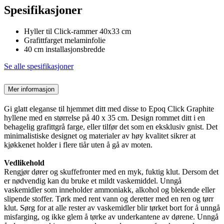
Spesifikasjoner
Hyller til Click-rammer 40x33 cm
Grafittfarget melaminfolie
40 cm installasjonsbredde
Se alle spesifikasjoner
Mer informasjon
Gi glatt eleganse til hjemmet ditt med disse to Epoq Click Graphite
hyllene med en størrelse på 40 x 35 cm. Design rommet ditt i en
behagelig grafittgrå farge, eller tilfør det som en eksklusiv gnist. Det
minimalistiske designet og materialer av høy kvalitet sikrer at
kjøkkenet holder i flere tiår uten å gå av moten.
Vedlikehold
Rengjør dører og skuffefronter med en myk, fuktig klut. Dersom det
er nødvendig kan du bruke et mildt vaskemiddel. Unngå
vaskemidler som inneholder ammoniakk, alkohol og blekende eller
slipende stoffer. Tørk med rent vann og deretter med en ren og tørr
klut. Sørg for at alle rester av vaskemidler blir tørket bort for å unngå
misfarging, og ikke glem å tørke av underkantene av dørene. Unngå