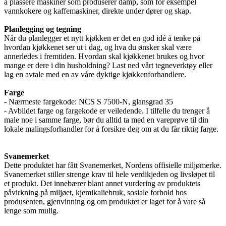
å plassere maskiner som produserer damp, som for eksempel
vannkokere og kaffemaskiner, direkte under dører og skap.
Planlegging og tegning
Når du planlegger et nytt kjøkken er det en god idé å tenke på
hvordan kjøkkenet ser ut i dag, og hva du ønsker skal være
annerledes i fremtiden. Hvordan skal kjøkkenet brukes og hvor
mange er dere i din husholdning? Last ned vårt tegneverktøy eller
lag en avtale med en av våre dyktige kjøkkenforhandlere.
Farge
- Nærmeste fargekode: NCS S 7500-N, glansgrad 35
- Avbildet farge og fargekode er veiledende. I tilfelle du trenger å
male noe i samme farge, bør du alltid ta med en vareprøve til din
lokale malingsforhandler for å forsikre deg om at du får riktig farge.
Svanemerket
Dette produktet har fått Svanemerket, Nordens offisielle miljømerke.
Svanemerket stiller strenge krav til hele verdikjeden og livsløpet til
et produkt. Det innebærer blant annet vurdering av produktets
påvirkning på miljøet, kjemikaliebruk, sosiale forhold hos
produsenten, gjenvinning og om produktet er laget for å vare så
lenge som mulig.