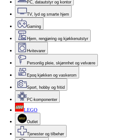
PC, datautstyr og kontor
TV, lyd og smarte hjem
Gaming
Hjem, rengjøring og kjøkkenutstyr
Hvitevarer
Personlig pleie, skjønnhet og velvære
Epoq kjøkken og vaskerom
Sport, hobby og fritid
PC-komponenter
LEGO
Outlet
Tjenester og tilbehør