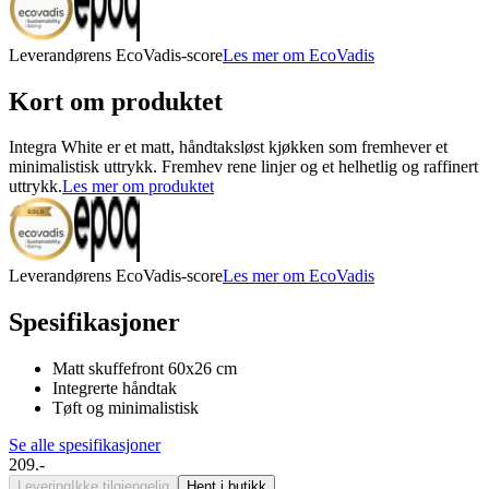
Leverandørens EcoVadis-score
Les mer om EcoVadis
Kort om produktet
Integra White er et matt, håndtaksløst kjøkken som fremhever et
minimalistisk uttrykk. Fremhev rene linjer og et helhetlig og raffinert
uttrykk.
Les mer om produktet
Leverandørens EcoVadis-score
Les mer om EcoVadis
Spesifikasjoner
Matt skuffefront 60x26 cm
Integrerte håndtak
Tøft og minimalistisk
Se alle spesifikasjoner
209.-
Levering
Ikke tilgjengelig
Hent i butikk