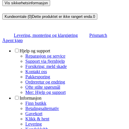
Vis sikkerhetsinformasjon
Kundeomtale (0)
Dette produktet er ikke rangert enda.
0
Levering, montering og klargjøring
Prismatch
Åpent kjøp
Hjelp og support
Reparasjon og service
Support via fjernhjelp
Forsikring: meld skade
Kontakt oss
Pakkesporing
Ordreretur og endring
Ofte stilte spørsmål
Mer: Hjelp og support
Informasjon
Finn butikk
Betalingsalternativ
Gavekort
Klikk & hent
Levering