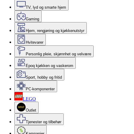
TV, lyd og smarte hjem
Gaming
Hjem, rengjøring og kjøkkenutstyr
Hvitevarer
Personlig pleie, skjønnhet og velvære
Epoq kjøkken og vaskerom
Sport, hobby og fritid
PC-komponenter
LEGO
Outlet
Tjenester og tilbehør
Kampanjer