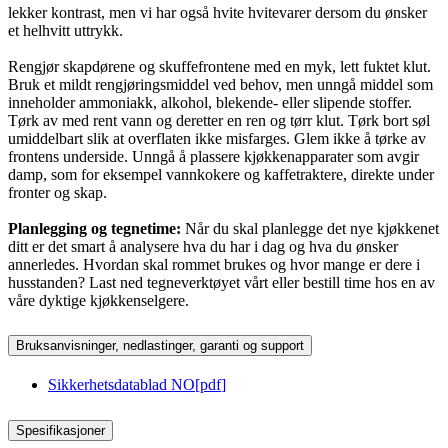
lekker kontrast, men vi har også hvite hvitevarer dersom du ønsker
et helhvitt uttrykk.
Rengjør skapdørene og skuffefrontene med en myk, lett fuktet klut.
Bruk et mildt rengjøringsmiddel ved behov, men unngå middel som
inneholder ammoniakk, alkohol, blekende- eller slipende stoffer.
Tørk av med rent vann og deretter en ren og tørr klut. Tørk bort søl
umiddelbart slik at overflaten ikke misfarges. Glem ikke å tørke av
frontens underside. Unngå å plassere kjøkkenapparater som avgir
damp, som for eksempel vannkokere og kaffetraktere, direkte under
fronter og skap.
Planlegging og tegnetime:
Når du skal planlegge det nye kjøkkenet
ditt er det smart å analysere hva du har i dag og hva du ønsker
annerledes. Hvordan skal rommet brukes og hvor mange er dere i
husstanden? Last ned tegneverktøyet vårt eller bestill time hos en av
våre dyktige kjøkkenselgere.
Bruksanvisninger, nedlastinger, garanti og support
Sikkerhetsdatablad NO
[
pdf
]
Spesifikasjoner