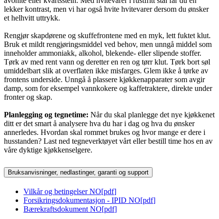
avonite eller kvartsstein. Med hvitevarer i rustfritt stål får du en
lekker kontrast, men vi har også hvite hvitevarer dersom du ønsker
et helhvitt uttrykk.
Rengjør skapdørene og skuffefrontene med en myk, lett fuktet klut.
Bruk et mildt rengjøringsmiddel ved behov, men unngå middel som
inneholder ammoniakk, alkohol, blekende- eller slipende stoffer.
Tørk av med rent vann og deretter en ren og tørr klut. Tørk bort søl
umiddelbart slik at overflaten ikke misfarges. Glem ikke å tørke av
frontens underside. Unngå å plassere kjøkkenapparater som avgir
damp, som for eksempel vannkokere og kaffetraktere, direkte under
fronter og skap.
Planlegging og tegnetime:
Når du skal planlegge det nye kjøkkenet
ditt er det smart å analysere hva du har i dag og hva du ønsker
annerledes. Hvordan skal rommet brukes og hvor mange er dere i
husstanden? Last ned tegneverktøyet vårt eller bestill time hos en av
våre dyktige kjøkkenselgere.
Bruksanvisninger, nedlastinger, garanti og support
Vilkår og betingelser NO
[
pdf
]
Forsikringsdokumentasjon - IPID NO
[
pdf
]
Bærekraftsdokument NO
[
pdf
]