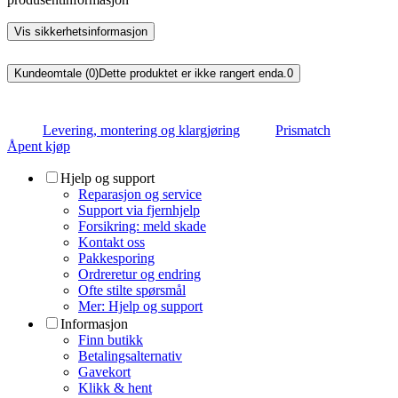
Vis sikkerhetsinformasjon
Kundeomtale (0)
Dette produktet er ikke rangert enda.
0
Levering, montering og klargjøring
Prismatch
Åpent kjøp
Hjelp og support
Reparasjon og service
Support via fjernhjelp
Forsikring: meld skade
Kontakt oss
Pakkesporing
Ordreretur og endring
Ofte stilte spørsmål
Mer: Hjelp og support
Informasjon
Finn butikk
Betalingsalternativ
Gavekort
Klikk & hent