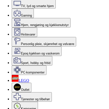
TV, lyd og smarte hjem
Gaming
Hjem, rengjøring og kjøkkenutstyr
Hvitevarer
Personlig pleie, skjønnhet og velvære
Epoq kjøkken og vaskerom
Sport, hobby og fritid
PC-komponenter
LEGO
Outlet
Tjenester og tilbehør
Kampanjer