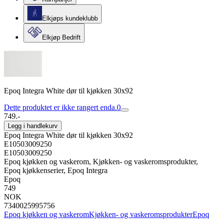
Elkjøps kundeklubb
Elkjøp Bedrift
Epoq Integra White dør til kjøkken 30x92
Dette produktet er ikke rangert enda.
0
749.-
Legg i handlekurv
Epoq Integra White dør til kjøkken 30x92
E10503009250
E10503009250
Epoq kjøkken og vaskerom, Kjøkken- og vaskeromsprodukter,
Epoq kjøkkenserier, Epoq Integra
Epoq
749
NOK
7340025995756
Epoq kjøkken og vaskerom
Kjøkken- og vaskeromsprodukter
Epoq