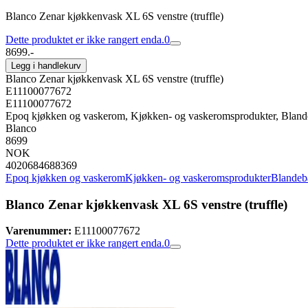
Blanco Zenar kjøkkenvask XL 6S venstre (truffle)
Dette produktet er ikke rangert enda.
0
8699.-
Legg i handlekurv
Blanco Zenar kjøkkenvask XL 6S venstre (truffle)
E11100077672
E11100077672
Epoq kjøkken og vaskerom, Kjøkken- og vaskeromsprodukter, Bland
Blanco
8699
NOK
4020684688369
Epoq kjøkken og vaskerom
Kjøkken- og vaskeromsprodukter
Blandeba
Blanco Zenar kjøkkenvask XL 6S venstre (truffle)
Varenummer:
E11100077672
Dette produktet er ikke rangert enda.
0