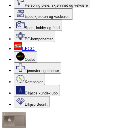
Personlig pleie, skjønnhet og velvære
Epoq kjøkken og vaskerom
Sport, hobby og fritid
PC-komponenter
LEGO
Outlet
Tjenester og tilbehør
Kampanjer
Elkjøps kundeklubb
Elkjøp Bedrift