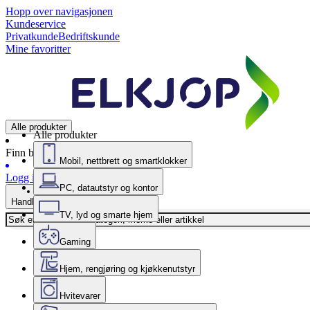
Hopp over navigasjonen
Kundeservice
Privatkunde
Bedriftskunde
Mine favoritter
Alle produkter
Alle produkter
Finn butikk
Mobil, nettbrett og smartklokker
Logg inn
PC, datautstyr og kontor
Handlekurv
TV, lyd og smarte hjem
Gaming
Hjem, rengjøring og kjøkkenutstyr
Hvitevarer